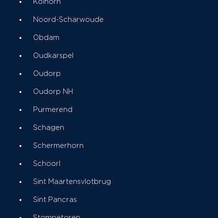
Kolhorn
Noord-Scharwoude
Obdam
Oudkarspel
Oudorp
Oudorp NH
Purmerend
Schagen
Schermerhorn
Schoorl
Sint Maartensvlotbrug
Sint Pancras
Stompetoren