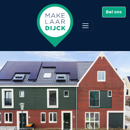
Bel ons
Beemdgras 100 ,
Assendelft
Verkocht - €569.000 K.K.