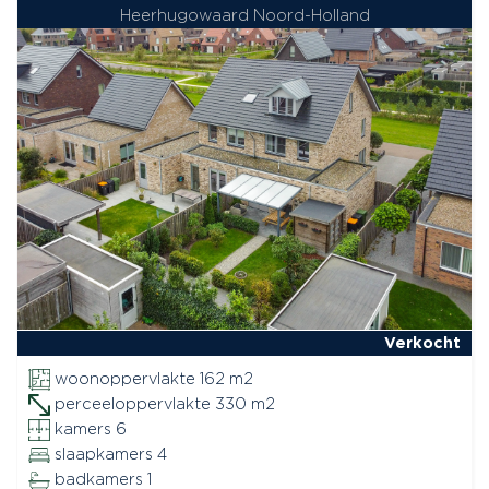
Heerhugowaard Noord-Holland
Verkocht
woonoppervlakte 162 m2
perceeloppervlakte 330 m2
kamers 6
slaapkamers 4
badkamers 1