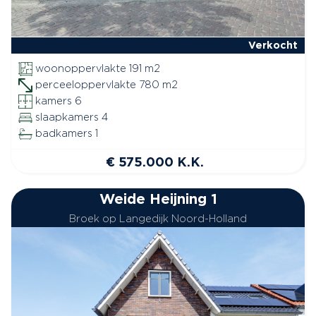
Verkocht
woonoppervlakte 191 m2
perceeloppervlakte 780 m2
kamers 6
slaapkamers 4
badkamers 1
€ 575.000 K.K.
Weide Heijning 1
Broek op Langedijk Noord-Holland