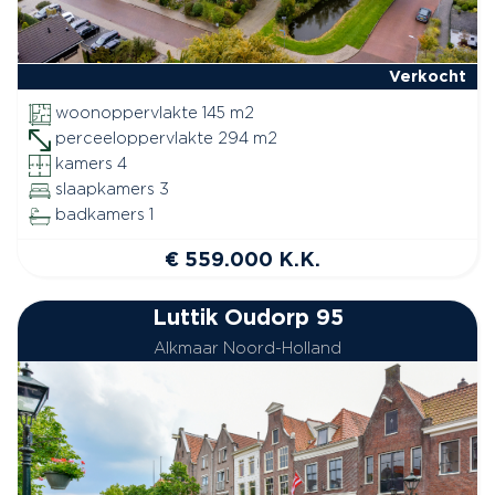
Verkocht
woonoppervlakte 145 m2
perceeloppervlakte 294 m2
kamers 4
slaapkamers 3
badkamers 1
€ 559.000 K.K.
Luttik Oudorp 95
Alkmaar Noord-Holland