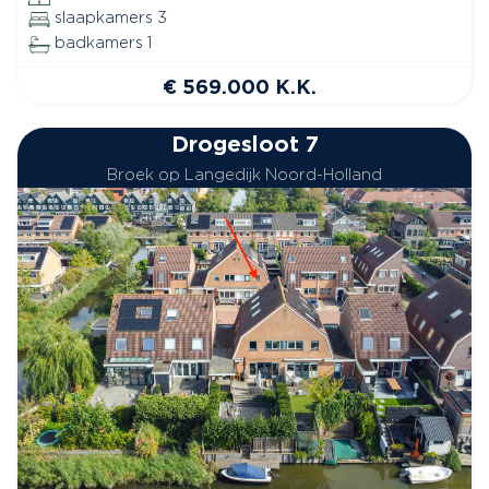
slaapkamers 3
badkamers 1
€ 569.000 K.K.
Drogesloot 7
Broek op Langedijk Noord-Holland