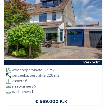
Verkocht
woonoppervlakte 123 m2
perceeloppervlakte 226 m2
kamers 6
slaapkamers 5
badkamers 1
€ 569.000 K.K.