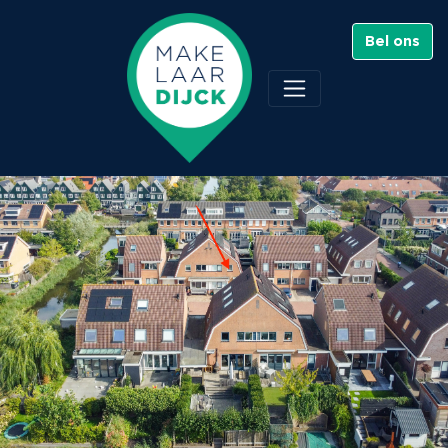
Bel ons
Drogesloot 7 , Broek op
Langedijk
Verkocht - €559.500 K.K.