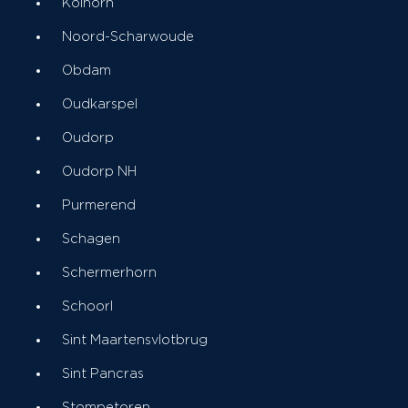
Kolhorn
Noord-Scharwoude
Obdam
Oudkarspel
Oudorp
Oudorp NH
Purmerend
Schagen
Schermerhorn
Schoorl
Sint Maartensvlotbrug
Sint Pancras
Stompetoren