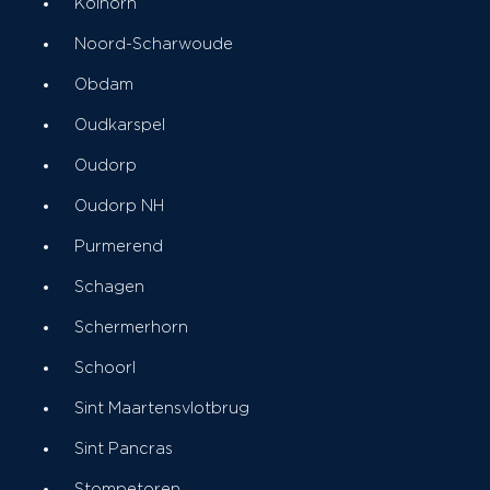
Kolhorn
Noord-Scharwoude
Obdam
Oudkarspel
Oudorp
Oudorp NH
Purmerend
Schagen
Schermerhorn
Schoorl
Sint Maartensvlotbrug
Sint Pancras
Stompetoren