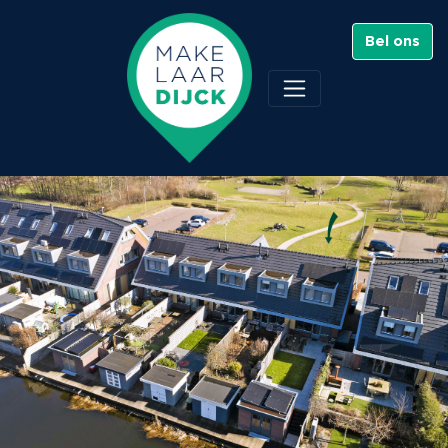
Bel ons
Branding 11 , Alkmaar
Verkocht - €470.000 K.K.