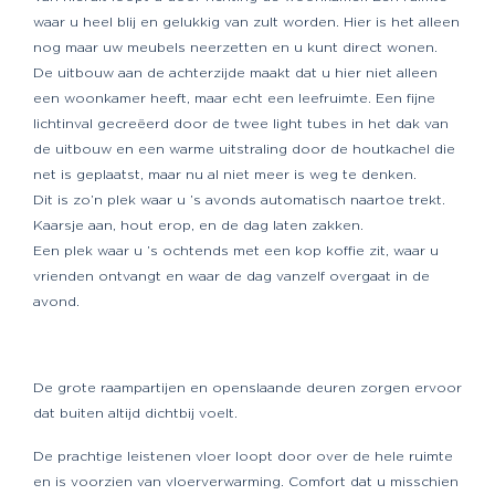
waar u heel blij en gelukkig van zult worden. Hier is het alleen
nog maar uw meubels neerzetten en u kunt direct wonen.
De uitbouw aan de achterzijde maakt dat u hier niet alleen
een woonkamer heeft, maar echt een leefruimte. Een fijne
lichtinval gecreëerd door de twee light tubes in het dak van
de uitbouw en een warme uitstraling door de houtkachel die
net is geplaatst, maar nu al niet meer is weg te denken.
Dit is zo’n plek waar u ’s avonds automatisch naartoe trekt.
Kaarsje aan, hout erop, en de dag laten zakken.
Een plek waar u ’s ochtends met een kop koffie zit, waar u
vrienden ontvangt en waar de dag vanzelf overgaat in de
avond.
De grote raampartijen en openslaande deuren zorgen ervoor
dat buiten altijd dichtbij voelt.
De prachtige leistenen vloer loopt door over de hele ruimte
en is voorzien van vloerverwarming. Comfort dat u misschien