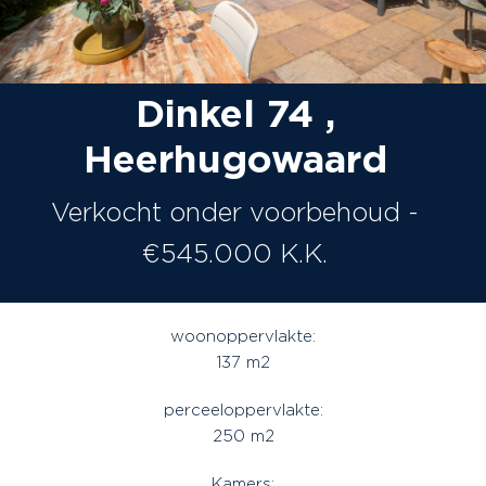
Dinkel 74 ,
Heerhugowaard
Verkocht onder voorbehoud -
€545.000 K.K.
woonoppervlakte:
137 m2
perceeloppervlakte:
250 m2
Kamers: