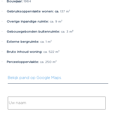
·
Bouwjaar:
1984
·
Gebruiksoppervlakte wonen: ca.
137 m²
·
Overige inpandige ruimte:
ca. 9 m²
·
Gebouwgebonden buitenruimte:
ca. 3 m
²
·
Externe bergruimte:
ca. 1 m²
·
Bruto inhoud woning:
ca. 522 m³
·
Perceeloppervlakte:
ca. 250 m²
Bekijk pand op Google Maps.