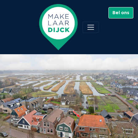
Bel ons
Dorpsstraat 30 , Broek
op Langedijk
Verkocht - €495.000 K.K.