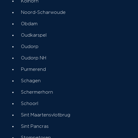
Kolhorn
Noord-Scharwoude
Obdam
Oudkarspel
Oudorp
Oudorp NH
Purmerend
Schagen
Schermerhorn
Schoorl
Sint Maartensvlotbrug
Sint Pancras
Stompetoren