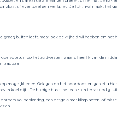
im opgezet en dankzij de afmetingen creëert u hier met gema
dingkast of eventueel een werkplek. De lichtinval maakt het ge
wie graag buiten leeft, maar ook de vrijheid wil hebben om he
rgde voortuin op het zuidwesten, waar u heerlijk van de midda
n laadpaal.
volop mogelijkheden. Gelegen op het noordoosten geniet u hi
naam koel blijft. De huidige basis met een ruim terras nodigt u
t borders vol beplanting, een pergola met klimplanten, of mis
rzien.