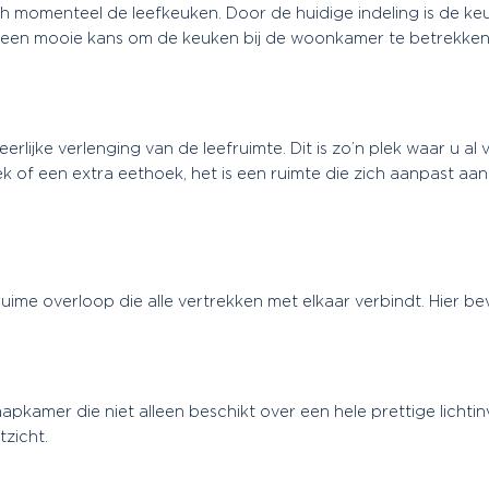
h momenteel de leefkeuken. Door de huidige indeling is de ke
r een mooie kans om de keuken bij de woonkamer te betrekke
rlijke verlenging van de leefruimte. Dit is zo’n plek waar u al
ek of een extra eethoek, het is een ruimte die zich aanpast aa
uime overloop die alle vertrekken met elkaar verbindt. Hier b
aapkamer die niet alleen beschikt over een hele prettige lichti
tzicht.