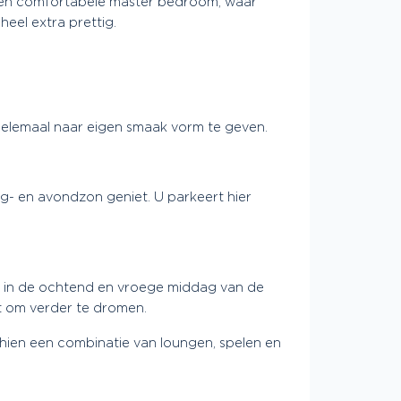
k een comfortabele master bedroom, waar
heel extra prettig.
t helemaal naar eigen smaak vorm te geven.
g- en avondzon geniet. U parkeert hier
er in de ochtend en vroege middag van de
it om verder te dromen.
schien een combinatie van loungen, spelen en