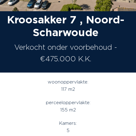
Kroosakker 7 , Noord-
Scharwoude
Verkocht onder voorbehoud -
€475.000 K.K.
woonoppervlakte:
117 m2
perceeloppervlakte:
155 m2
Kamers:
5