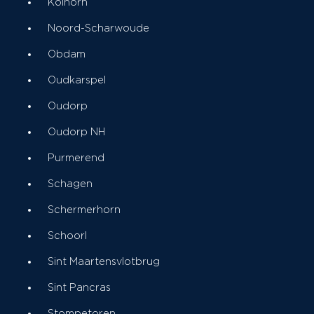
Kolhorn
Noord-Scharwoude
Obdam
Oudkarspel
Oudorp
Oudorp NH
Purmerend
Schagen
Schermerhorn
Schoorl
Sint Maartensvlotbrug
Sint Pancras
Stompetoren