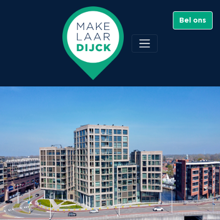
Bel ons
Noorderkade 1 A,
Alkmaar
Verkocht - €449.000 K.K.